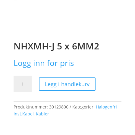
NHXMH-J 5 x 6MM2
Logg inn for pris
NHXMH-
Legg i handlekurv
J
5
x
6MM2
Produktnummer:
30129806
Kategorier:
Halogenfri
antall
Inst.Kabel
,
Kabler