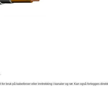
4
x
10MM2
HVIT
antall
.
 for bruk på kabelbroer eller inntrekking i kanaler og rør. Kan også forlegges direkte 