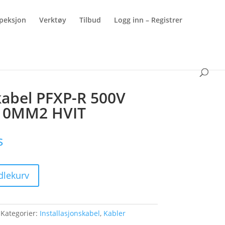
peksjon
Verktøy
Tilbud
Logg inn – Registrer
kabel PFXP-R 500V
 10MM2 HVIT
s
dlekurv
Kategorier:
Installasjonskabel
,
Kabler