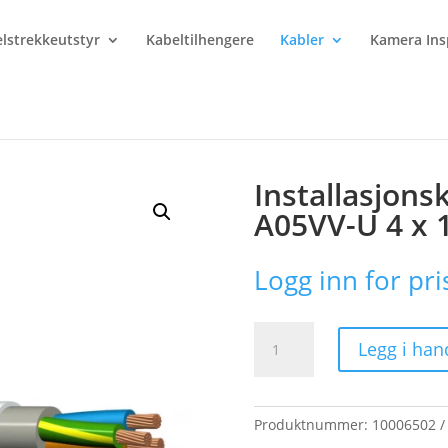
lstrekkeutstyr
Kabeltilhengere
Kabler
Kamera Ins
onskabel PFXP-R 500V A05VV-U 4 x 10MM2 HVIT
Installasjons
A05VV-U 4 x
Logg inn for pri
Installasjonskabel
Legg i han
PFXP-
R
500V
A05VV-
Produktnummer:
10006502
U