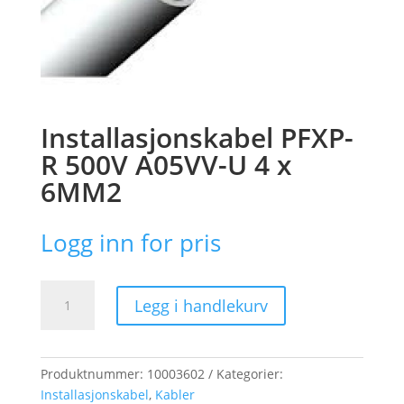
Installasjonskabel PFXP-
R 500V A05VV-U 4 x
6MM2
Logg inn for pris
Installasjonskabel
Legg i handlekurv
PFXP-
R
500V
A05VV-
Produktnummer:
10003602
Kategorier:
U
Installasjonskabel
,
Kabler