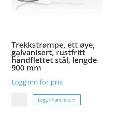
Trekkstrømpe, ett øye,
galvanisert, rustfritt
håndflettet stål, lengde
900 mm
Logg inn for pris
Trekkstrømpe,
Legg i handlekurv
ett
øye,
galvanisert,