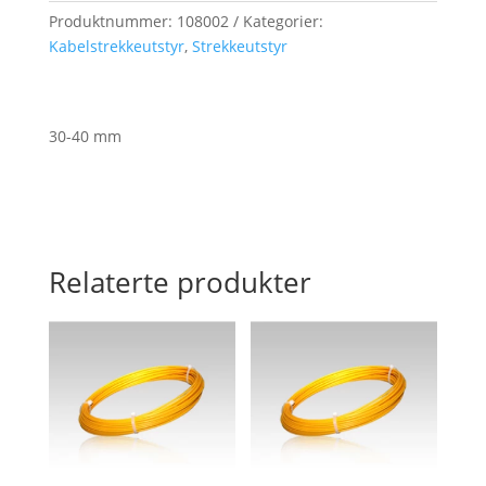
rustfritt
Produktnummer:
108002
Kategorier:
håndflettet
Kabelstrekkeutstyr
,
Strekkeutstyr
stål,
lengde
900
30-40 mm
mm
antall
Relaterte produkter