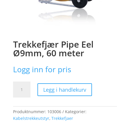
Trekkefjær Pipe Eel
Ø9mm, 60 meter
Logg inn for pris
Trekkefjær
Legg i handlekurv
Pipe
Eel
Ø9mm,
60
Produktnummer:
103006
Kategorier:
meter
Kabelstrekkeutstyr
,
Trekkefjaer
antall