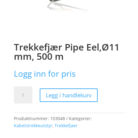
Trekkefjær Pipe Eel,Ø11
mm, 500 m
Logg inn for pris
Trekkefjær
Legg i handlekurv
Pipe
Eel,Ø11
mm,
500
Produktnummer:
103048
Kategorier:
m
Kabelstrekkeutstyr
,
Trekkefjaer
antall