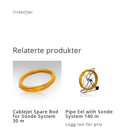
meter
antall
Trekkefjær
Relaterte produkter
Cablejet Spare Rod
Pipe Eel with Sonde
for Sonde System
System 140 m
30 m
Logg inn for pris