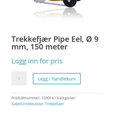
Trekkefjær Pipe Eel, Ø 9
mm, 150 meter
Logg inn for pris
Trekkefjær
Legg i handlekurv
Pipe
Eel,
Ø
9
Produktnummer:
103014
Kategorier:
mm,
Kabelstrekkeutstyr
,
Trekkefjaer
150