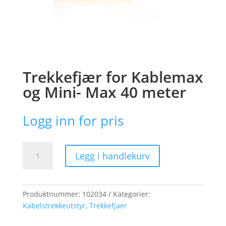
Trekkefjær for Kablemax
og Mini- Max 40 meter
Logg inn for pris
Trekkefjær
Legg i handlekurv
for
Kablemax
og
Mini-
Produktnummer:
102034
Kategorier:
Max
Kabelstrekkeutstyr
,
Trekkefjaer
40