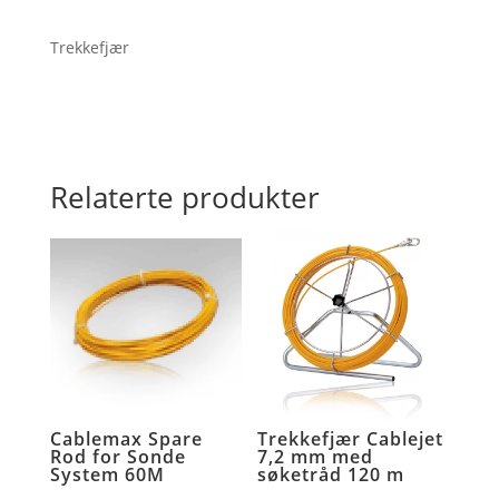
meter
antall
Trekkefjær
Relaterte produkter
Cablemax Spare
Trekkefjær Cablejet
Rod for Sonde
7,2 mm med
System 60M
søketråd 120 m