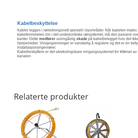
rør,
DN
150
Kabelbeskyttelse
antall
Kabler legges i rørledningsnett spesielt i byområder.
Når kabelen mates 
kabeltrommelen inn i det underjordiske rørsystemet, må den passere ov
kanter.
Dette
medfører
uunngåelig
skade
på kabelbelegget hvis det ikke
hjelpemidler.
Vinsjespenninger er vanskelig å regulere og det er en betyd
installasjonsingeniører.
Kabelbeskyttere er det utvekslingsbare inngangssystemet for tilførsel av 
kanalen.
Relaterte produkter