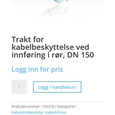
Trakt for
kabelbeskyttelse ved
innføring i rør, DN 150
Logg inn for pris
Trakt
Legg i handlekurv
for
kabelbeskyttelse
ved
innføring
Produktnummer:
103318
Kategorier:
i
Kabelstrekkeutstyr
,
Kabeltrinser