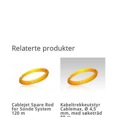
eye,
25-
30
mm
antall
Relaterte produkter
Cablejet Spare Rod
Kabeltrekkeutstyr
for Sonde System
Cablemax, Ø 4,5
120 m
mm, med søketråd