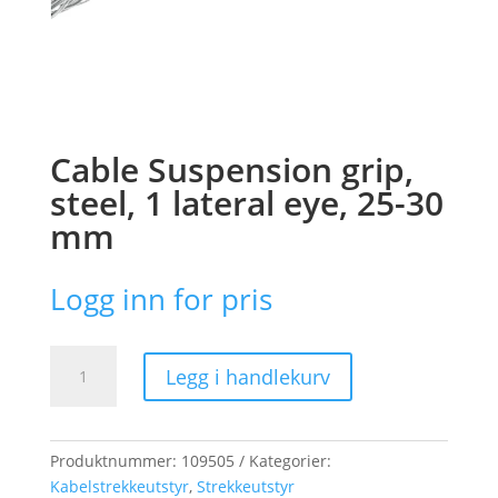
Cable Suspension grip,
steel, 1 lateral eye, 25-30
mm
Logg inn for pris
Cable
Legg i handlekurv
Suspension
grip,
steel,
1
Produktnummer:
109505
Kategorier:
lateral
Kabelstrekkeutstyr
,
Strekkeutstyr