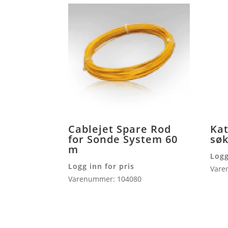
Cablejet Spare Rod
Kat
for Sonde System 60
sø
m
Logg
Logg inn for pris
Vare
Varenummer: 104080