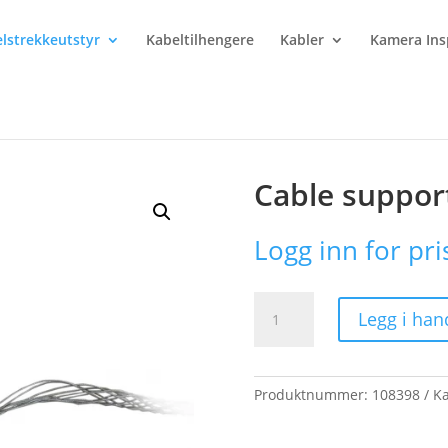
lstrekkeutstyr
Kabeltilhengere
Kabler
Kamera Ins
le support grip 1 lateral eye
Cable support
Logg inn for pri
Cable
Legg i han
support
grip
1
lateral
Produktnummer:
108398
Ka
eye
antall