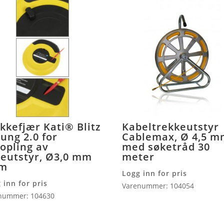
kkefjær Kati® Blitz
Kabeltrekkeutstyr
ung 2.0 for
Cablemax, Ø 4,5 
kopling av
med søketråd 30
eutstyr, Ø3,0 mm
meter
 m
Logg inn for pris
 inn for pris
Varenummer: 104054
nummer: 104630