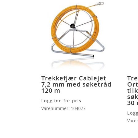
Trekkefjær Cablejet
Tre
7,2 mm med søketråd
Ort
120 m
til
søk
Logg inn for pris
30
Varenummer: 104077
Logg
Vare