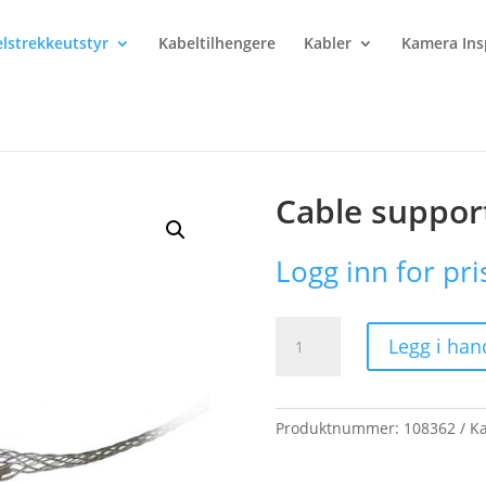
lstrekkeutstyr
Kabeltilhengere
Kabler
Kamera Ins
le support grip 1 eye
Cable support
Logg inn for pri
Cable
Legg i han
support
grip
1
eye
Produktnummer:
108362
Ka
antall