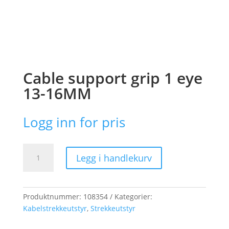
Cable support grip 1 eye
13-16MM
Logg inn for pris
Cable
Legg i handlekurv
support
grip
1
eye
Produktnummer:
108354
Kategorier:
13-
Kabelstrekkeutstyr
,
Strekkeutstyr
16MM