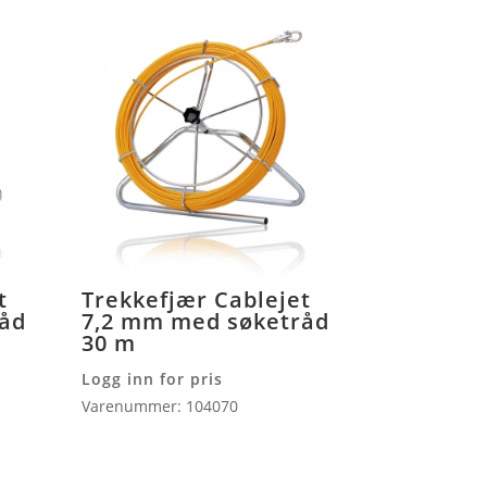
t
Trekkefjær Cablejet
råd
7,2 mm med søketråd
30 m
Logg inn for pris
Varenummer: 104070