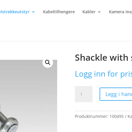
lstrekkeutstyr
Kabeltilhengere
Kabler
Kamera Ins
le with smooth bolt, shape B
Shackle with
Logg inn for pri
Shackle
Legg i han
with
smooth
bolt,
shape
Produktnummer:
100495
Ka
B
antall