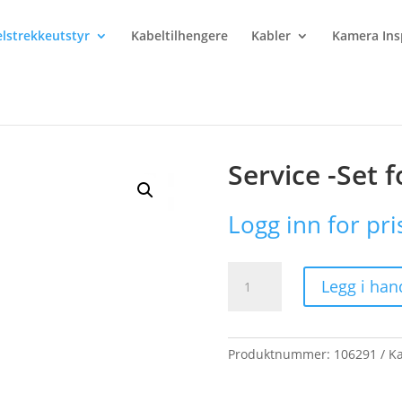
lstrekkeutstyr
Kabeltilhengere
Kabler
Kamera Ins
ce -Set for Push Rods
Service -Set 
Logg inn for pri
Service
Legg i han
-
Set
for
Push
Produktnummer:
106291
Ka
Rods
antall