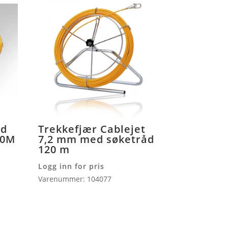
od
Trekkefjær Cablejet
60M
7,2 mm med søketråd
120 m
Logg inn for pris
Varenummer: 104077