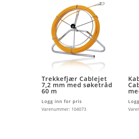
Trekkefjær Cablejet
Kab
7,2 mm med søketråd
Ca
60 m
me
Logg inn for pris
Logg
Varenummer: 104073
Vare