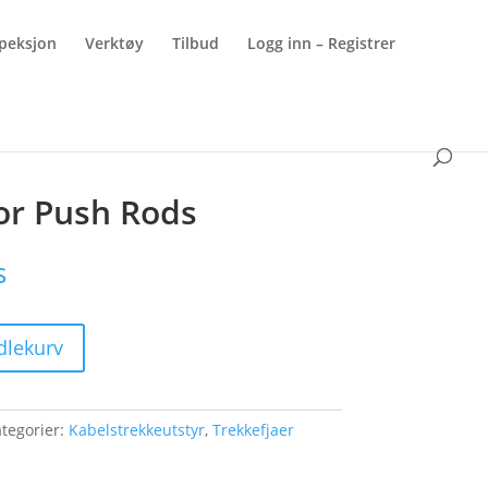
peksjon
Verktøy
Tilbud
Logg inn – Registrer
for Push Rods
s
dlekurv
tegorier:
Kabelstrekkeutstyr
,
Trekkefjaer