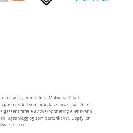
(CPR)
antall
r utendørs og innendørs. Maksimal tillatt
alogenfri kabel som anbefales brukt når det er
e gasser i tilfelle av overoppheting eller brann.
 koblingsanlegg og som batterikabel. Oppfyller
ilsvarer TXXI.