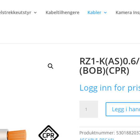
lstrekkeutstyr
Kabeltilhengere
Kabler
Kamera Ins
S)0.6/1kV 1X120 VD CL (BOB)(CPR)
RZ1-K(AS)0.6
(BOB)(CPR)
Logg inn for pri
RZ1-
Legg i han
K(AS)0.6/1kV
1X120
VD
CL
Produktnummer:
530188203
(BOB)
ASCABLE-RECAEL