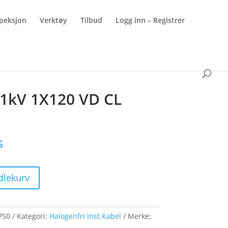
peksjon
Verktøy
Tilbud
Logg inn – Registrer
/1kV 1X120 VD CL
s
dlekurv
750
Kategori:
Halogenfri Inst.Kabel
Merke: