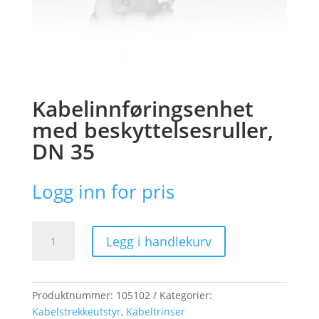
Kabelinnføringsenhet
med beskyttelsesruller,
DN 35
Logg inn for pris
Kabelinnføringsenhet
Legg i handlekurv
med
beskyttelsesruller,
DN
35
Produktnummer:
105102
Kategorier:
antall
Kabelstrekkeutstyr
,
Kabeltrinser