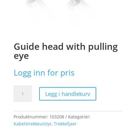
Guide head with pulling
eye
Logg inn for pris
Guide
Legg i handlekurv
head
with
pulling
eye
Produktnummer:
103208
Kategorier:
antall
Kabelstrekkeutstyr
,
Trekkefjaer