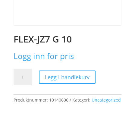
FLEX-JZ7 G 10
Logg inn for pris
FLEX-
Legg i handlekurv
JZ7
G
10
antall
Produktnummer:
10140606
Kategori:
Uncategorized