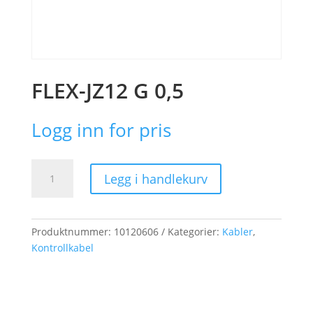
FLEX-JZ12 G 0,5
Logg inn for pris
FLEX-
Legg i handlekurv
JZ12
G
0,5
antall
Produktnummer:
10120606
Kategorier:
Kabler
,
Kontrollkabel