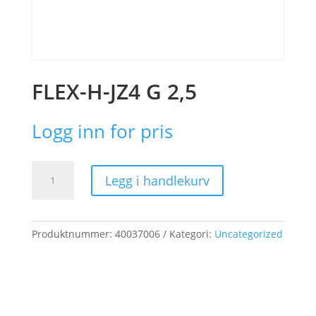
FLEX-H-JZ4 G 2,5
Logg inn for pris
FLEX-
Legg i handlekurv
H-
JZ4
G
2,5
Produktnummer:
40037006
Kategori:
Uncategorized
antall