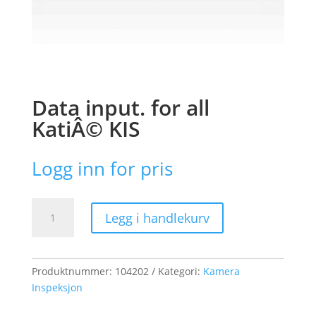
Data input. for all
KatiÂ© KIS
Logg inn for pris
Data
Legg i handlekurv
input.
for
all
KatiÂ©
Produktnummer:
104202
Kategori:
Kamera
KIS
Inspeksjon
antall