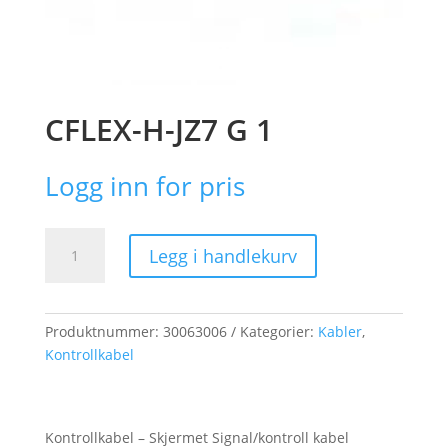
CFLEX-H-JZ7 G 1
Logg inn for pris
CFLEX-
Legg i handlekurv
H-
JZ7
G
1
Produktnummer:
30063006
Kategorier:
Kabler
,
antall
Kontrollkabel
Kontrollkabel – Skjermet Signal/kontroll kabel