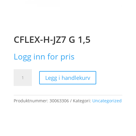
CFLEX-H-JZ7 G 1,5
Logg inn for pris
CFLEX-
Legg i handlekurv
H-
JZ7
G
1,5
Produktnummer:
30063306
Kategori:
Uncategorized
antall