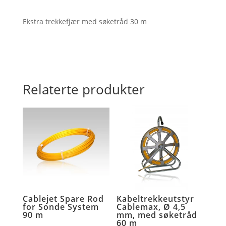
m
antall
Ekstra trekkefjær med søketråd 30 m
Relaterte produkter
Cablejet Spare Rod
Kabeltrekkeutstyr
for Sonde System
Cablemax, Ø 4,5
90 m
mm, med søketråd
60 m