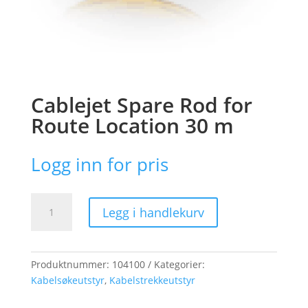
Cablejet Spare Rod for
Route Location 30 m
Logg inn for pris
Cablejet
Legg i handlekurv
Spare
Rod
for
Route
Produktnummer:
104100
Kategorier:
Location
Kabelsøkeutstyr
,
Kabelstrekkeutstyr
30