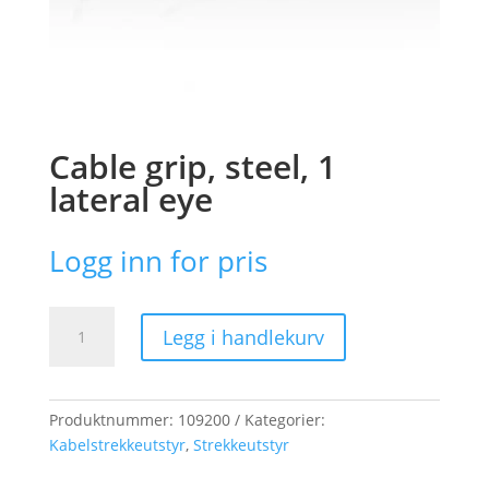
Cable grip, steel, 1
lateral eye
Logg inn for pris
Cable
Legg i handlekurv
grip,
steel,
1
lateral
Produktnummer:
109200
Kategorier:
eye
Kabelstrekkeutstyr
,
Strekkeutstyr
antall