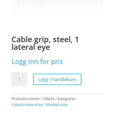
Cable grip, steel, 1
lateral eye
Logg inn for pris
Cable
Legg i handlekurv
grip,
steel,
1
lateral
Produktnummer:
108429
Kategorier:
eye
Kabelstrekkeutstyr
,
Strekkeutstyr
antall