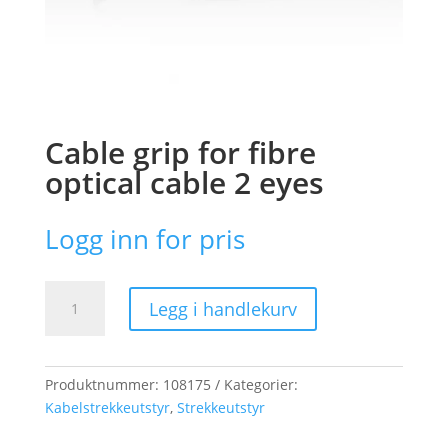
Cable grip for fibre
optical cable 2 eyes
Logg inn for pris
Cable
Legg i handlekurv
grip
for
fibre
optical
Produktnummer:
108175
Kategorier:
cable
Kabelstrekkeutstyr
,
Strekkeutstyr
2