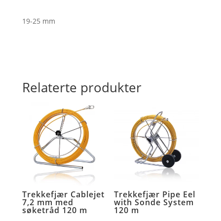
eyes
antall
19-25 mm
Relaterte produkter
Trekkefjær Cablejet
Trekkefjær Pipe Eel
7,2 mm med
with Sonde System
søketråd 120 m
120 m