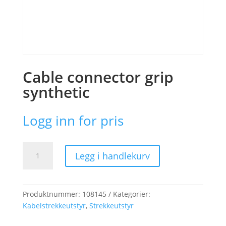
Cable connector grip
synthetic
Logg inn for pris
Cable
Legg i handlekurv
connector
grip
synthetic
antall
Produktnummer:
108145
Kategorier:
Kabelstrekkeutstyr
,
Strekkeutstyr