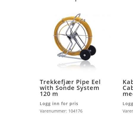
Trekkefjær Pipe Eel
Kab
with Sonde System
Ca
120 m
me
Logg inn for pris
Logg
Varenummer: 104176
Vare