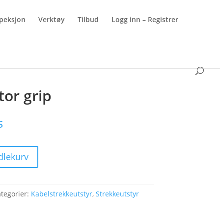
peksjon
Verktøy
Tilbud
Logg inn – Registrer
or grip
s
dlekurv
tegorier:
Kabelstrekkeutstyr
,
Strekkeutstyr