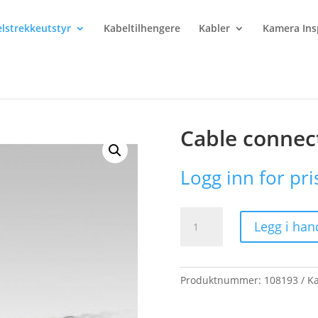
lstrekkeutstyr
Kabeltilhengere
Kabler
Kamera Ins
le connector grip
Cable connect
Logg inn for pri
Cable
Legg i han
connector
grip
antall
Produktnummer:
108193
Ka