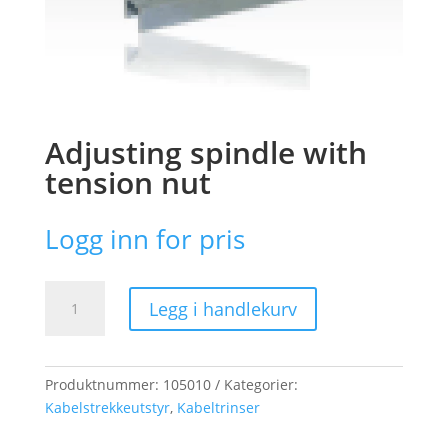
Adjusting spindle with
tension nut
Logg inn for pris
Adjusting
Legg i handlekurv
spindle
with
tension
nut
Produktnummer:
105010
Kategorier:
antall
Kabelstrekkeutstyr
,
Kabeltrinser