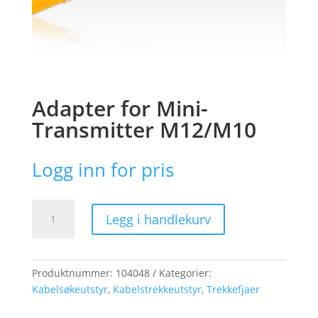
Adapter for Mini-
Transmitter M12/M10
Logg inn for pris
Adapter
Legg i handlekurv
for
Mini-
Transmitter
M12/M10
Produktnummer:
104048
Kategorier:
antall
Kabelsøkeutstyr
,
Kabelstrekkeutstyr
,
Trekkefjaer