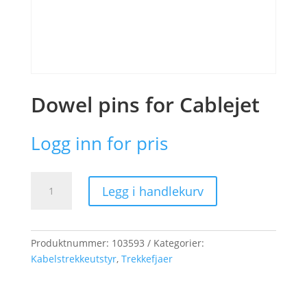
Dowel pins for Cablejet
Logg inn for pris
Dowel
Legg i handlekurv
pins
for
Cablejet
antall
Produktnummer:
103593
Kategorier:
Kabelstrekkeutstyr
,
Trekkefjaer