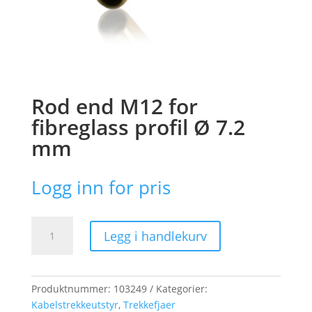
Rod end M12 for
fibreglass profil Ø 7.2
mm
Logg inn for pris
Rod
Legg i handlekurv
end
M12
for
fibreglass
Produktnummer:
103249
Kategorier:
profil
Kabelstrekkeutstyr
,
Trekkefjaer