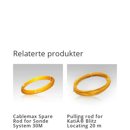
Ø
7.2
mm
antall
Relaterte produkter
Cablemax Spare
Pulling rod for
Rod for Sonde
KatiÂ® Blitz
System 30M
Locating 20 m