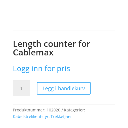
Length counter for
Cablemax
Logg inn for pris
Length
Legg i handlekurv
counter
for
Cablemax
antall
Produktnummer:
102020
Kategorier:
Kabelstrekkeutstyr
,
Trekkefjaer